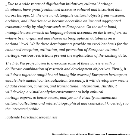
„
Due to a wide range of digitization initiatives, cultural heritage
databases have greatly enhanced access to cultural and
historical data
across Europe. On the one hand, tangible cultural objects from museums,
archives, and libraries have
become accessible online and aggregated
transnationally by platforms such as
Europeana
. On the other hand,
intangible
assets—such as language-based accounts on the lives of artists
—have been organized and shared as biographical
databases on a
national level. While these developments provide an excellent basis for the
enhanced reception, utilization,
and promotion of European
cultural
heritage
, various restrictions prevent the exploitation of the existing data.
The
InTaVia
project
aims
to overcome some of these barriers with a
deliberate combination of research and development
objectives. Firstly, it
will draw together tangible and intangible assets of European heritage to
enable their mutual
contextualization. Secondly, it will develop new means
of data creation, curation, and transnational integration. Thirdly, it
will
develop a visual analytics environment to help
cultural
heritage
experts to better access, analyze, and visually communicate
cultural
collections and related biographical and contextual knowledge to
the interested public.
laufende Forschungsergebnisse
Anmelden, um diesen Beitrag zu kommentieren